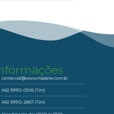
Informações
comercial@www.madelei.com.br
(46) 99912-0506 (Tim)
(46) 99912-2867 (Tim)