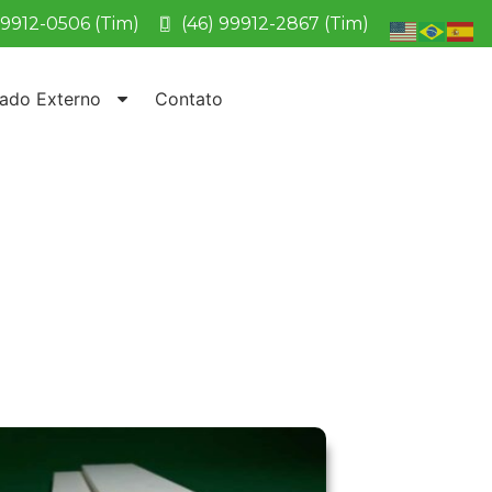
99912-0506 (Tim)
(46) 99912-2867 (Tim)
ado Externo
Contato