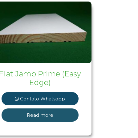
Flat Jamb Prime (Easy
Edge)
Contato Whatsapp
Read more