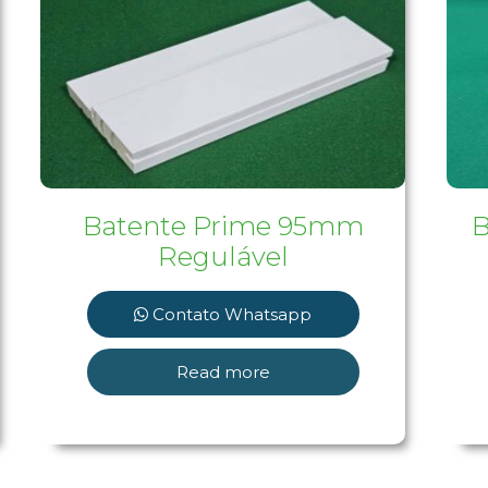
Batente Prime 95mm
B
Regulável
Contato Whatsapp
Read more