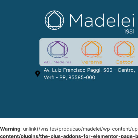
Av. Luiz Francisco Paggi, 500 - Centro,
Verê - PR, 85585-000
Warning
: unlink(/vnsites/producao/madelei/wp-content/up
content/plugins/the-plus-addons-for-elementor-page-b