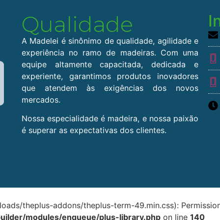
Qualidade
I
A Madelei é sinônimo de qualidade, agilidade e
experiência no ramo de madeiras. Com uma
equipe altamente capacitada, dedicada e
experiente, garantimos produtos inovadores
que atendem às exigências dos novos
mercados.
Nossa especialidade é madeira, e nossa paixão
é superar as expectativas dos clientes.
loads/theplus-addons/theplus-term-49.min.css): Permissio
uilder/modules/enqueue/plus-library.php
on line
140