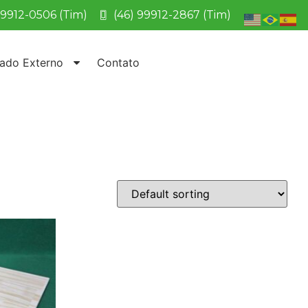
99912-0506 (Tim)
(46) 99912-2867 (Tim)
ado Externo
Contato