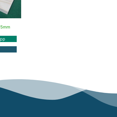
,75mm
app