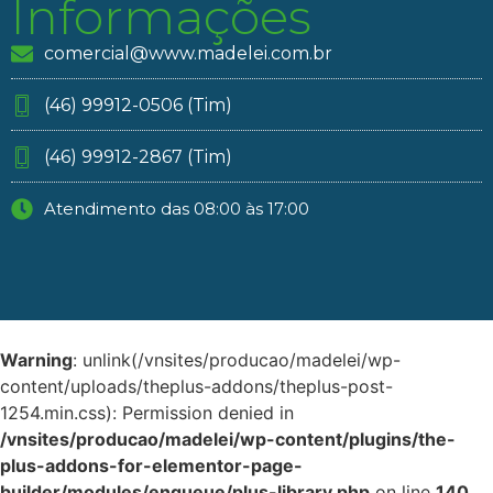
Informações
comercial@www.madelei.com.br
(46) 99912-0506 (Tim)
(46) 99912-2867 (Tim)
Atendimento das 08:00 às 17:00
Warning
: unlink(/vnsites/producao/madelei/wp-
content/uploads/theplus-addons/theplus-post-
1254.min.css): Permission denied in
/vnsites/producao/madelei/wp-content/plugins/the-
plus-addons-for-elementor-page-
builder/modules/enqueue/plus-library.php
on line
140