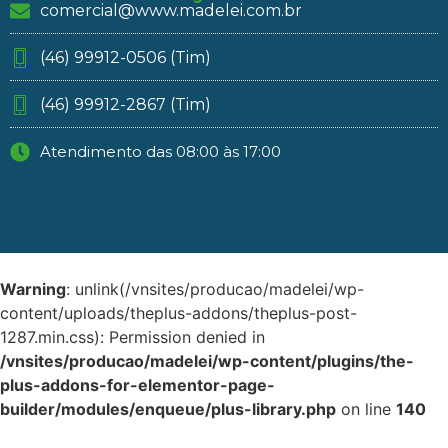
comercial@www.madelei.com.br
(46) 99912-0506 (Tim)
(46) 99912-2867 (Tim)
Atendimento das 08:00 às 17:00
Warning
: unlink(/vnsites/producao/madelei/wp-
content/uploads/theplus-addons/theplus-post-
1287.min.css): Permission denied in
/vnsites/producao/madelei/wp-content/plugins/the-
plus-addons-for-elementor-page-
builder/modules/enqueue/plus-library.php
on line
140